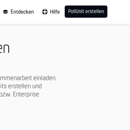
PollUnit erstellen
Entdecken
Hilfe
en
sammenarbeit einladen.
its erstellen und
 bzw. Enterprise