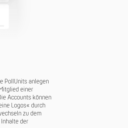
re PollUnits anlegen
itglied einer
Die Accounts können
eine Logos« durch
 wechseln zu dem
Inhalte der