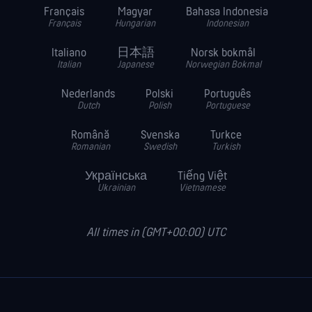
Français
Magyar
Bahasa Indonesia
Français
Hungarian
Indonesian
Italiano
日本語
Norsk bokmål
Italian
Japanese
Norwegian Bokmal
Nederlands
Polski
Português
Dutch
Polish
Portuguese
Română
Svenska
Turkce
Romanian
Swedish
Turkish
Українська
Tiếng Việt
Ukrainian
Vietnamese
All times in (GMT+00:00) UTC