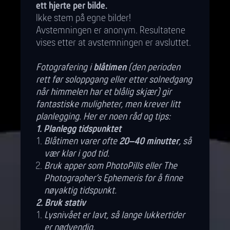
ett hjerte per bilde.
Ikke stem på egne bilder!
Avstemningen er anonym. Resultatene
vises etter at avstemningen er avsluttet.
Fotografering i
blåtimen
(den perioden
rett før soloppgang eller etter solnedgang
når himmelen har et blålig skjær) gir
fantastiske muligheter, men krever litt
planlegging. Her er noen råd og tips:
1. Planlegg tidspunktet
Blåtimen varer ofte
20–40 minutter
, så
vær klar i god tid.
Bruk apper som PhotoPills eller The
Photographer’s Ephemeris for å finne
nøyaktig tidspunkt.
2. Bruk stativ
Lysnivået er lavt, så lange lukkertider
er nødvendig.