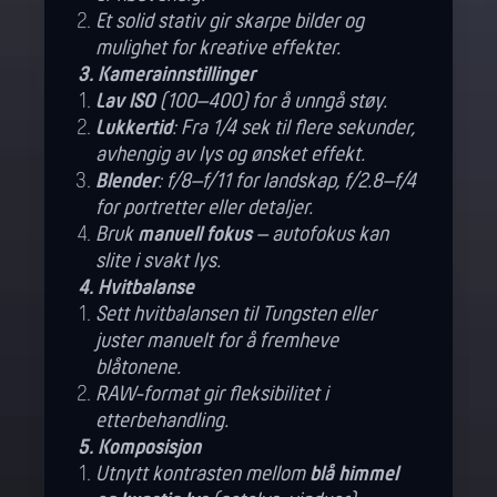
Et solid stativ gir skarpe bilder og
mulighet for kreative effekter.
3. Kamerainnstillinger
Lav ISO
(100–400) for å unngå støy.
Lukkertid
: Fra 1/4 sek til flere sekunder,
avhengig av lys og ønsket effekt.
Blender
: f/8–f/11 for landskap, f/2.8–f/4
for portretter eller detaljer.
Bruk
manuell fokus
– autofokus kan
slite i svakt lys.
4. Hvitbalanse
Sett hvitbalansen til Tungsten eller
juster manuelt for å fremheve
blåtonene.
RAW-format gir fleksibilitet i
etterbehandling.
5. Komposisjon
Utnytt kontrasten mellom
blå himmel