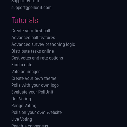
Support Forum
support@pollunit.com
Tutorials
Create your first poll
Advanced poll features
Advanced survey branching logic
Distribute tasks online
Cast votes and rate options
Find a date
Vote on images
Create your own theme
Polls with your own logo
Evaluate your PollUnit
Dot Voting
Range Voting
Polls on your own website
Live Voting
Reach a consensus