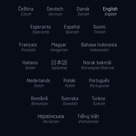
Čeština
Deutsch
Dansk
English
Czech
German
Danish
English
Esperanto
Español
Suomi
Esperanto
Spanish
Finnish
Français
Magyar
Bahasa Indonesia
Français
Hungarian
Indonesian
Italiano
日本語
Norsk bokmål
Italian
Japanese
Norwegian Bokmal
Nederlands
Polski
Português
Dutch
Polish
Portuguese
Română
Svenska
Turkce
Romanian
Swedish
Turkish
Українська
Tiếng Việt
Ukrainian
Vietnamese