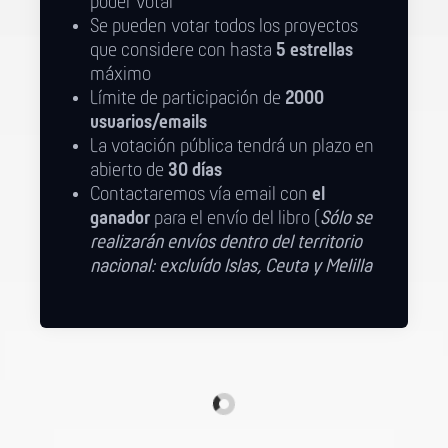
poder votar
Se pueden votar todos los proyectos
que considere con hasta
5 estrellas
máximo
Límite de participación de
2000
usuarios/emails
La votación pública tendrá un plazo en
abierto de
30 días
Contactaremos vía email con
el
ganador
para el envío del libro (
Sólo se
realizarán envíos dentro del territorio
nacional: excluído Islas, Ceuta y Melilla