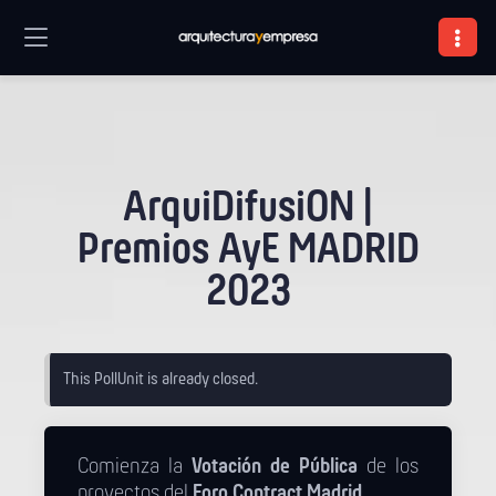
ArquiDifusiON |
Premios AyE MADRID
2023
This PollUnit is already closed.
Comienza la
Votación de Pública
de los
proyectos del
Foro Contract Madrid
.