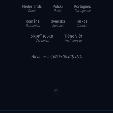
Nederlands
Polski
Português
Dutch
Polish
Portuguese
Română
Svenska
Turkce
Romanian
Swedish
Turkish
Українська
Tiếng Việt
Ukrainian
Vietnamese
All times in (GMT+00:00) UTC