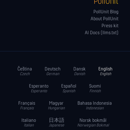
PollUnit
PollUnit Blog
About PollUnit
Press kit
AI Docs (llms.txt)
Čeština
Deutsch
Dansk
English
Czech
German
Danish
English
Esperanto
Español
Suomi
Esperanto
Spanish
Finnish
Français
Magyar
Bahasa Indonesia
Français
Hungarian
Indonesian
Italiano
日本語
Norsk bokmål
Italian
Japanese
Norwegian Bokmal