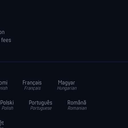
ion
 fees
omi
Français
Magyar
nish
Français
Hungarian
Polski
Português
Română
Polish
Portuguese
Romanian
ệt