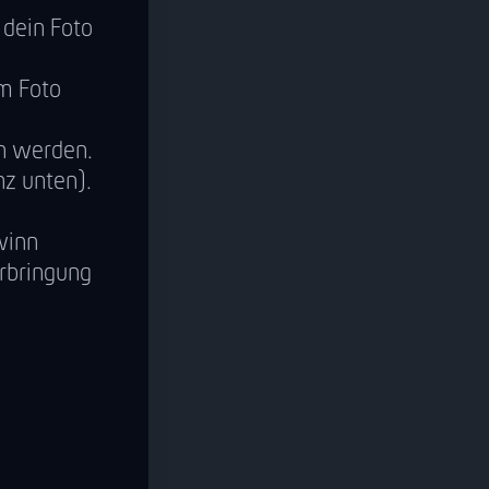
 dein Foto
m Foto
n werden.
z unten).
winn
erbringung