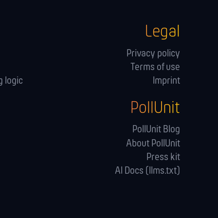
Legal
Privacy policy
Terms of use
 logic
Imprint
PollUnit
s
PollUnit Blog
About PollUnit
Press kit
AI Docs (llms.txt)