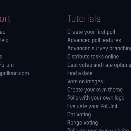
ort
Tutorials
ted
Create your first poll
Help
Advanced poll features
Advanced survey branching
s
Distribute tasks online
 Forum
Cast votes and rate option
pollunit.com
Find a date
Vote on images
Create your own theme
Polls with your own logo
Evaluate your PollUnit
Dot Voting
Range Voting