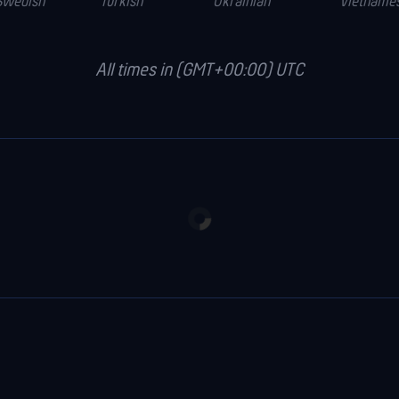
Swedish
Turkish
Ukrainian
Vietname
All times in (GMT+00:00) UTC