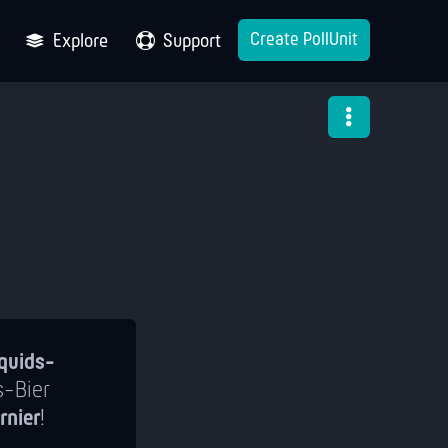
Create PollUnit
Explore
Support
quids-
s-Bier
rnier
!