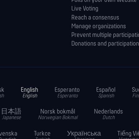
Polls on your own website
Live Voting
Reach a consensus
Manage orga­nizations
Prevent multiple participat
Donations and participation
sk
English
Esperanto
Español
Su
sh
English
Esperanto
Spanish
Fin
日本語
Norsk bokmål
Nederlands
Japanese
Norwegian Bokmal
Dutch
venska
Turkce
Українська
Tiếng Vi