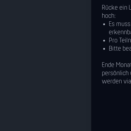
Rücke ein L
hoch:
Es muss 
erkennba
Pro Tei
Bitte be
Ende Monat
persönlich
werden via