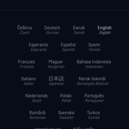
Čeština
Deutsch
Dansk
English
Czech
German
Danish
English
Esperanto
Español
Suomi
Esperanto
Spanish
Finnish
Français
Magyar
Bahasa Indonesia
Français
Hungarian
Indonesian
Italiano
日本語
Norsk bokmål
Italian
Japanese
Norwegian Bokmal
Nederlands
Polski
Português
Dutch
Polish
Portuguese
Română
Svenska
Turkce
Romanian
Swedish
Turkish