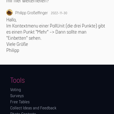
mir hier weiterhelfen?
Philipp Großelfinger
2022-11-30
Hallo,
Im Kontextmenu einer PollUnit (die drei Punkte) gibt
es einen Punkt "Mehr" -> Dann sollte man
"Einbetten" sehen.
Viele Grüße
Philipp
Tools
Voting
Surveys
Free Tables
Collect Ideas and Feedback