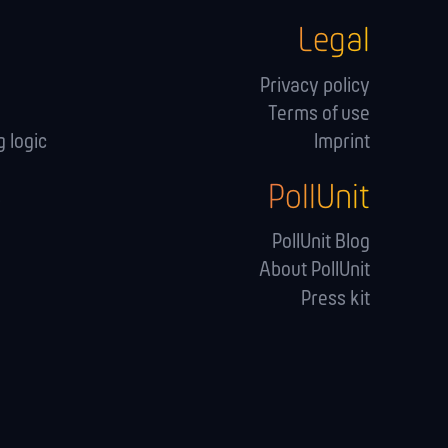
Legal
Privacy policy
Terms of use
 logic
Imprint
PollUnit
s
PollUnit Blog
About PollUnit
Press kit