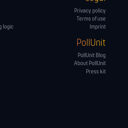
Privacy policy
Terms of use
 logic
Imprint
PollUnit
s
PollUnit Blog
About PollUnit
Press kit