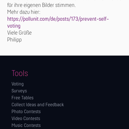
für ihre eigenen Bilder stimmen.
Mehr dazu hier:
https://pollunit.com/de/posts/173/prevent-self-
voting
Viele Grüße
Philipp
Tools
Voting
Surveys
Free Tables
Collect Ideas and Feedback
Photo Contests
Video Contests
Music Contests