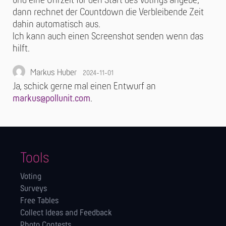
und eine Uhrzeit für den Start des Votings angebe,
dann rechnet der Countdown die Verbleibende Zeit
dahin automatisch aus.
Ich kann auch einen Screenshot senden wenn das
hilft.
Markus Huber
2024-11-01
Ja, schick gerne mal einen Entwurf an
markus@pollunit.com
.
Tools
Voting
Surveys
Free Tables
Collect Ideas and Feedback
Photo Contests