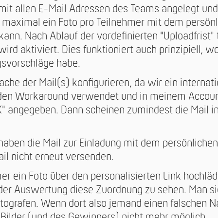
 mit allen E-Mail Adressen des Teams angelegt u
 maximal ein Foto pro Teilnehmer mit dem persönl
nn. Nach Ablauf der vordefinierten "Uploadfrist" tr
wird aktiviert. Dies funktioniert auch prinzipiell, 
gsvorschläge habe.
ache der Mail(s) konfigurieren, da wir ein internat
den Workaround verwendet und in meinem Accoun
" angegeben. Dann scheinen zumindest die Mail in
haben die Mail zur Einladung mit dem persönlichen 
il nicht erneut versenden.
r ein Foto über den personalisierten Link hochlädt
 der Auswertung diese Zuordnung zu sehen. Man si
ografen. Wenn dort also jemand einen falschen N
 Bilder (und des Gewinners) nicht mehr möglich.