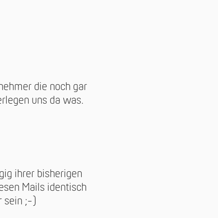
lnehmer die noch gar
erlegen uns da was.
ig ihrer bisherigen
iesen Mails identisch
 sein ;-)