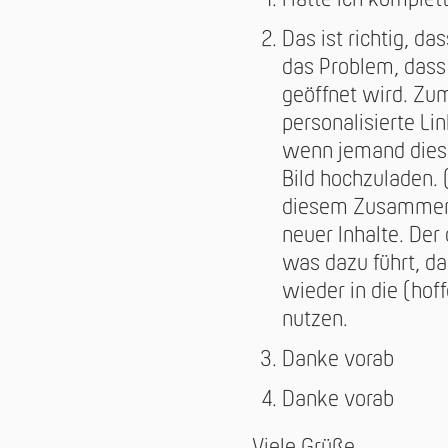
Hatte ich komplett
Das ist richtig, d
das Problem, dass
geöffnet wird. Zum
personalisierte Lin
wenn jemand diese 
Bild hochzuladen. (
diesem Zusammenha
neuer Inhalte. Der
was dazu führt, da
wieder in die (hof
nutzen.
Danke vorab
Danke vorab
Viele Grüße