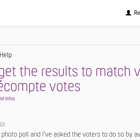
Re
Help
get the results to match 
Décompte votes
et Infos
-02
a photo poll and I've asked the voters to do so by 