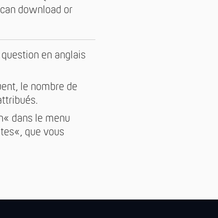
u can download or
e question en anglais
uent, le nombre de
ttribués.
on« dans le menu
otes«, que vous