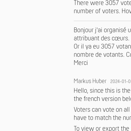
There were 3057 vote
number of voters. How
Bonjour j'ai organisé 
attribuant des cœurs.
Or il ya eu 3057 vota
nombre de votants. C
Merci
Markus Huber
2024-01-0
Hello, since this is t
the french version be
Voters can vote on all
have to match the nu
To view or export the