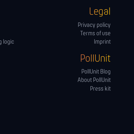
Legal
Privacy policy
Terms of use
 logic
Imprint
PollUnit
s
PollUnit Blog
About PollUnit
Press kit