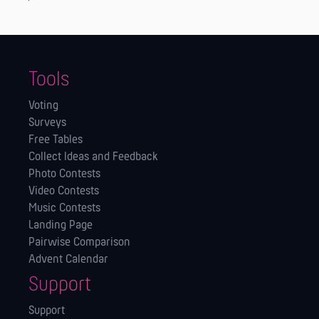
Tools
Voting
Surveys
Free Tables
Collect Ideas and Feedback
Photo Contests
Video Contests
Music Contests
Landing Page
Pairwise Comparison
Advent Calendar
Support
Support