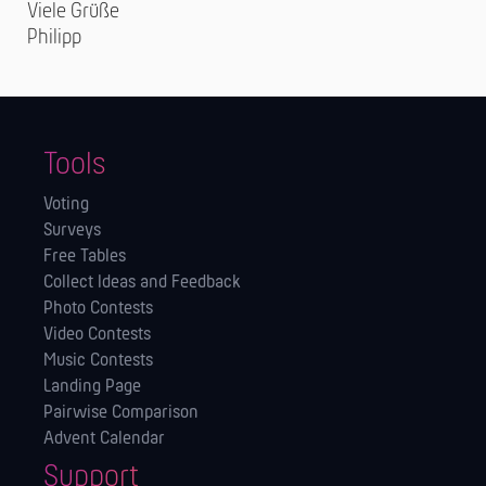
Viele Grüße
Philipp
Tools
Voting
Surveys
Free Tables
Collect Ideas and Feedback
Photo Contests
Video Contests
Music Contests
Landing Page
Pairwise Comparison
Advent Calendar
Support