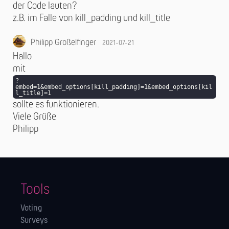
der Code lauten?
z.B. im Falle von kill_padding und kill_title
Philipp Großelfinger
2021-07-21
Hallo
mit
?
embed=1&embed_options[kill_padding]=1&embed_options[kil
l_title]=1
sollte es funktionieren.
Viele Grüße
Philipp
Tools
Voting
Surveys