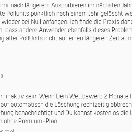
nt mir nach längerem Ausporbieren im nächsten Ja
lte Pollunits pünktlich nach einem Jahr gelöscht w
ieder bei Null anfangen. Ich finde die Praxis dahe
en, dass andere Anwender ebenfalls dieses Proble
ng alter PollUnits nicht auf einen längeren Zeitra
08
ahr inaktiv sein. Wenn Dein Wettbewerb 2 Monate 
uf automatisch die Löschung rechtzeitig abbrec
hung benachrichtigt und Du kannst kostenlos die 
ch ohne Premium-Plan.