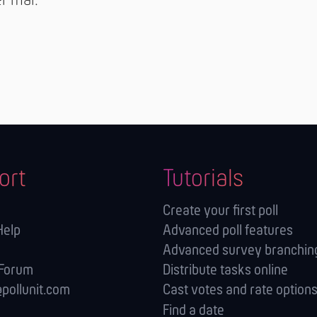
r mal.
ort
Tutorials
Create your first poll
Help
Advanced poll features
Advanced survey branching
 Forum
Distribute tasks online
pollunit.com
Cast votes and rate option
Find a date