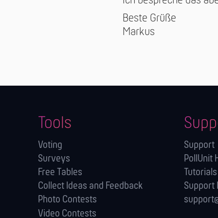
Ich bespreche das abe
Beste Grüße
Markus
Tools
Supp
Voting
Support
Surveys
PollUnit 
Free Tables
Tutorials
Collect Ideas and Feedback
Support
Photo Contests
support@
Video Contests