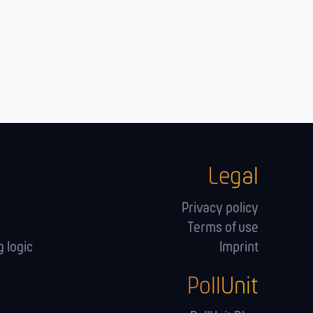
Legal
Privacy policy
Terms of use
 logic
Imprint
PollUnit
s