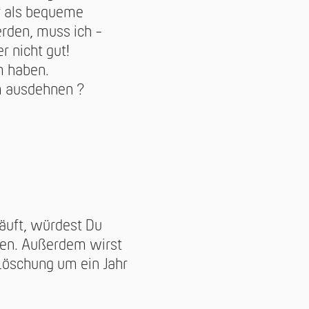
hr als bequeme
erden, muss ich -
r nicht gut!
m haben.
um ausdehnen ?
läuft, würdest Du
hen. Außerdem wirst
Löschung um ein Jahr