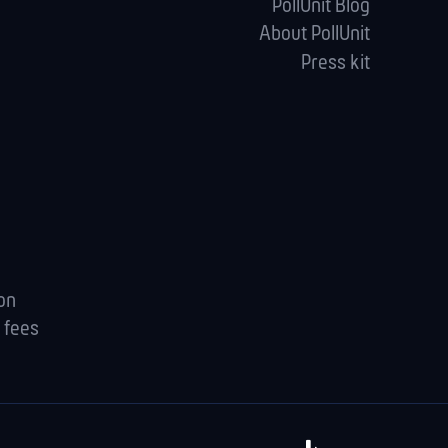
PollUnit Blog
About PollUnit
Press kit
ion
 fees