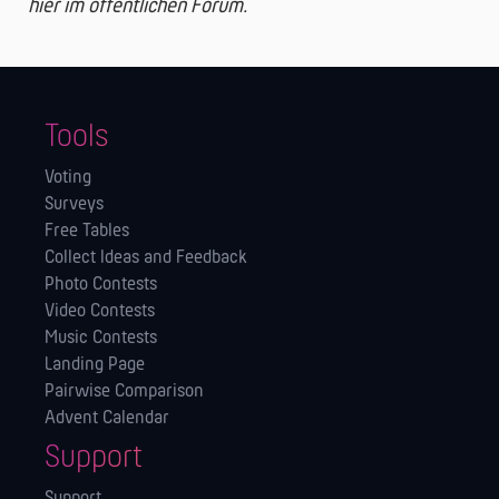
hier im öffentlichen Forum.
Tools
Voting
Surveys
Free Tables
Collect Ideas and Feedback
Photo Contests
Video Contests
Music Contests
Landing Page
Pairwise Comparison
Advent Calendar
Support
Support