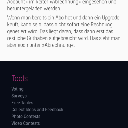
Account« im Reiter »Abrechnung« eingesehen und
heruntergeladen werden.
Wenn man bereits ein Abo hat und dann ein Upgrade
kauft, kann sein, dass nicht sofort eine Rechnung
generiert wird. Das liegt daran, dass dann erst das
restliche Guthaben aufgebraucht wird. Das sieht man
aber auch unter »Abrechnung«.
Tools
Voting
Surveys
Free Tables
Collect Ideas and Feedback
Photo Contests
Video Contests