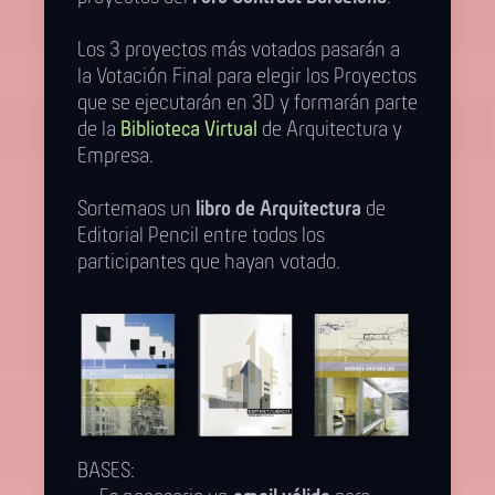
Los 3 proyectos más votados pasarán a
la Votación Final para elegir los Proyectos
que se ejecutarán en 3D y formarán parte
de la
Biblioteca Virtual
de Arquitectura y
Empresa.
Sortemaos un
libro de Arquitectura
de
Editorial Pencil entre todos los
participantes que hayan votado.
BASES: