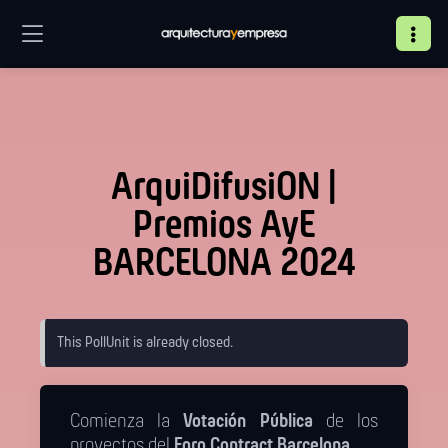
ArquiDifusiON |
Premios AyE
BARCELONA 2024
This PollUnit is already closed.
Comienza la
Votación Pública
de los
proyectos del
Foro Contract Barcelona
.