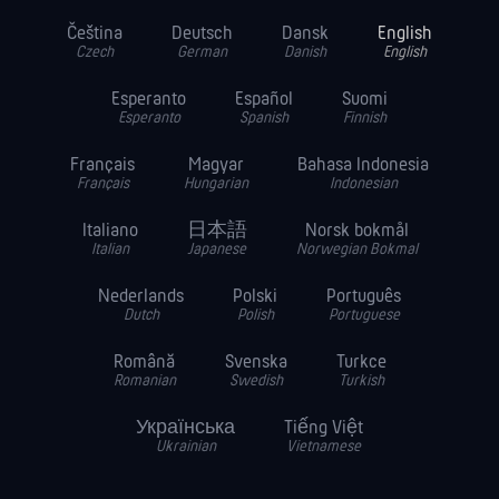
Čeština
Deutsch
Dansk
English
Czech
German
Danish
English
Esperanto
Español
Suomi
Esperanto
Spanish
Finnish
Français
Magyar
Bahasa Indonesia
Français
Hungarian
Indonesian
Italiano
日本語
Norsk bokmål
Italian
Japanese
Norwegian Bokmal
Nederlands
Polski
Português
Dutch
Polish
Portuguese
Română
Svenska
Turkce
Romanian
Swedish
Turkish
Українська
Tiếng Việt
Ukrainian
Vietnamese