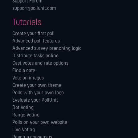
Support Forum
support@pollunit.com
Tutorials
Create your first poll
Advanced poll features
Advanced survey branching logic
Distribute tasks online
Cast votes and rate options
Find a date
Vote on images
Create your own theme
Polls with your own logo
Evaluate your PollUnit
Dot Voting
Range Voting
Polls on your own website
Live Voting
Reach a consensus