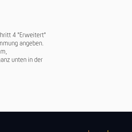
itt 4 "Erweitert"
timmung angeben.
um,
anz unten in der