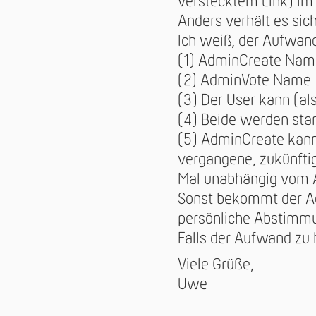
verstecktem Link) im
Anders verhält es sic
Ich weiß, der Aufwand
(1) AdminCreate Nam
(2) AdminVote Name
(3) Der User kann (als
(4) Beide werden sta
(5) AdminCreate kann
vergangene, zukünftig
Mal unabhängig vom Au
Sonst bekommt der Ad
persönliche Abstimmun
Falls der Aufwand zu h
Viele Grüße,
Uwe