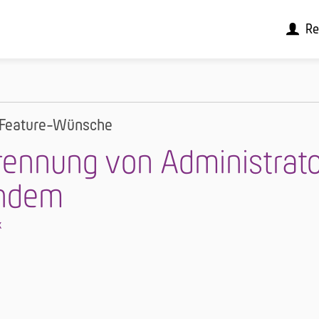
Re
Feature-Wünsche
rennung von Administrat
ndem
x