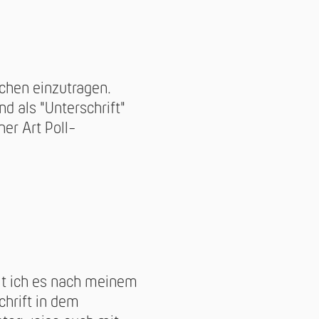
ichen einzutragen.
d als "Unterschrift"
ner Art Poll-
it ich es nach meinem
chrift in dem