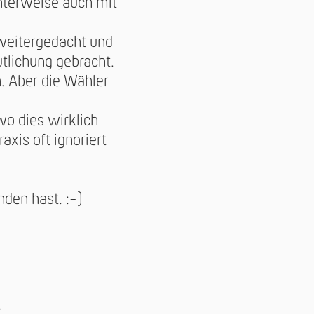
nterweise auch mit
 weitergedacht und
utlichung gebracht.
n. Aber die Wähler
o dies wirklich
axis oft ignoriert
nden hast. :-)
.