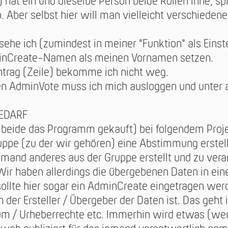
 hat ein und dieselbe Person beide Rollen inne, sp
. Aber selbst hier will man vielleicht verschied
sehe ich (zumindest in meiner "Funktion" als Einste
minCreate-Namen als meinen Vornamen setzen.
ntrag (Zeile) bekomme ich nicht weg.
ten AdminVote muss ich mich ausloggen und unte
EDARF
 beide das Programm gekauft) bei folgendem Proje
uppe (zu der wir gehören) eine Abstimmung erstellt.
emand anderes aus der Gruppe erstellt und zu ver
 Wir haben allerdings die übergebenen Daten in e
sollte hier sogar ein AdminCreate eingetragen werd
 der Ersteller / Übergeber der Daten ist. Das geht 
um / Urheberrechte etc. Immerhin wird etwas (we