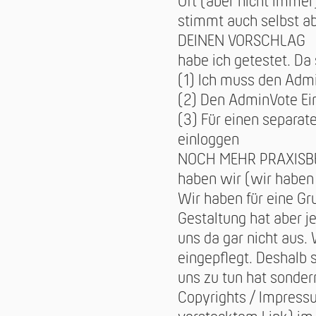
Oft (aber nicht immer)
stimmt auch selbst ab
DEINEN VORSCHLAG
habe ich getestet. Da 
(1) Ich muss den Ad
(2) Den AdminVote Ei
(3) Für einen separa
einloggen
NOCH MEHR PRAXISB
haben wir (wir haben
Wir haben für eine Gr
Gestaltung hat aber j
uns da gar nicht aus.
eingepflegt. Deshalb 
uns zu tun hat sondern
Copyrights / Impress