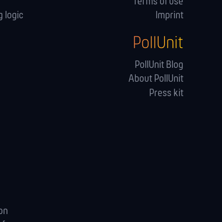
Terms of use
 logic
Imprint
PollUnit
s
PollUnit Blog
About PollUnit
Press kit
ion