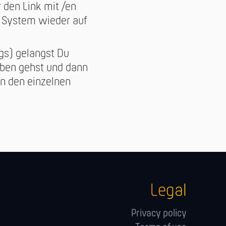
ir den Link mit /en
r System wieder auf
gs) gelangst Du
oben gehst und dann
en den einzelnen
Legal
Privacy policy