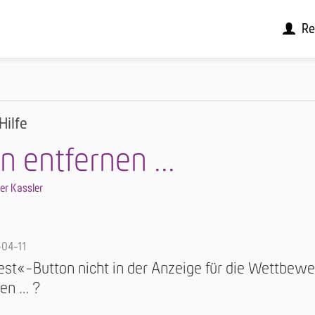
Re
Hilfe
 entfernen ...
er Kassler
04-11
est«-Button nicht in der Anzeige für die Wettbew
en … ?