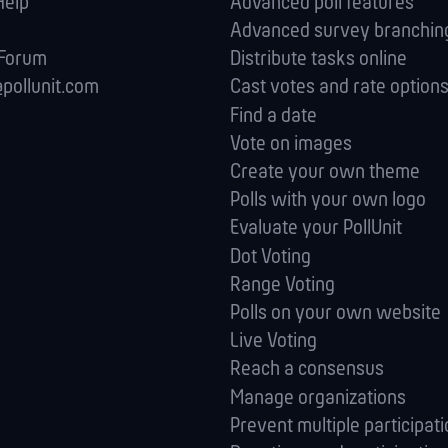
Help
Advanced poll features
Advanced survey branching
 Forum
Distribute tasks online
pollunit.com
Cast votes and rate option
Find a date
Vote on images
Create your own theme
Polls with your own logo
Evaluate your PollUnit
Dot Voting
Range Voting
Polls on your own website
Live Voting
Reach a consensus
Manage orga­nizations
Prevent multiple participat