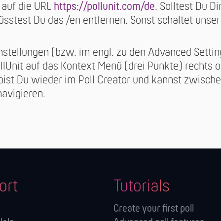
 auf die URL
https://pollunit.com/de
. Solltest Du D
sstest Du das /en entfernen. Sonst schaltet unse
nstellungen (bzw. im engl. zu den Advanced Settin
llUnit auf das Kontext Menü (drei Punkte) rechts 
bist Du wieder im Poll Creator und kannst zwisch
navigieren.
ort
Tutorials
Create your first poll