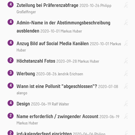
4
Zuteilung bei Präferenzabfrage
2020-10-26
Philipp
Großelfinger
4
Admin-Name in der Abstimmungsbeschreibung
ausblenden
2020-10-01
Markus Huber
4
Anzug Bild auf Social Media Kanälen
2020-10-01
Markus
Huber
2
Höchstanzahl Fotos
2020-09-28
Markus Huber
3
Werbung
2020-08-26
Jendrik Erichsen
4
Wann ist eine Pollunit "abgeschlossen"?
2020-07-08
alango
4
Design
2020-06-19
Ralf Walter
2
Name erforderlich / zwingender Account
2020-06-19
Markus Huber
2
icd-kalenderfeed einrichten
2020-06-06
Philipp