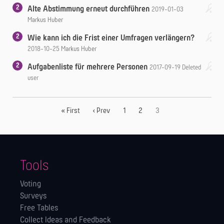
2
Alte Abstimmung erneut durchführen
2019-01-03
Markus Huber
2
Wie kann ich die Frist einer Umfragen verlängern?
2018-10-25
Markus Huber
2
Aufgabenliste für mehrere Personen
2017-09-19
Deleted
user
« First
‹ Prev
1
2
3
Tools
Voting
Surveys
Free Tables
Collect Ideas and Feedback