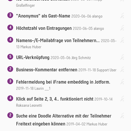
Großelfinger
3
"Anonymus" als Gast-Name
2020-06-06
alango
4
Höchstzahl von Eintragungen
2020-06-05
alango
4
Namens-/E-Mailabfrage von Teilnehmern...
2020-05-
13
Markus Huber
5
URL-Verknüpfung
2020-05-06
Jörg Schmitz
2
Business-Kommentar entfernen
2019-11-18
Support User
3
Fehlermeldung bei iFrame embedding in Jotform.
2019-11-18
Laurin __1
4
Klick auf Seite 2, 3, 4.. funktioniert nicht
2019-10-14
Roksana Leonetti
2
Suche eine Doodle Alternative mit der Teilnehmer
Freitext eingeben können
2019-04-02
Markus Huber